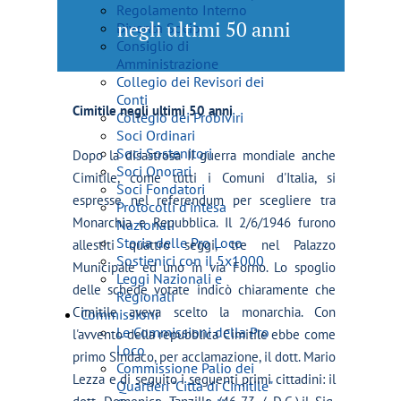
Regolamento Interno
negli ultimi 50 anni
Diventa Socio
Consiglio di
Amministrazione
Collegio dei Revisori dei
Conti
Cimitile negli ultimi 50 anni
Collegio dei Probiviri
Soci Ordinari
Soci Sostenitori
Dopo la disastrosa II guerra mondiale anche
Soci Onorari
Cimitile, come tutti i Comuni d'Italia, si
Soci Fondatori
espresse nel referendum per scegliere tra
Protocolli d'intesa
Monarchia e Repubblica. Il 2/6/1946 furono
Nazionali
Storia delle Pro Loco
allestiti quattro seggi, tre nel Palazzo
Sostienici con il 5x1000
Municipale ed uno in via Forno. Lo spoglio
Leggi Nazionali e
delle schede votate indicò chiaramente che
Regionali
Cimitile aveva scelto la monarchia. Con
Commissioni
Le Commissioni della Pro
l'avvento della repubblica Cimitile ebbe come
Loco
primo Sindaco, per acclamazione, il dott. Mario
Commissione Palio dei
Lezza e di seguito i seguenti primi cittadini: il
Quartieri "Città di Cimitile"