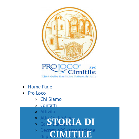
Home Page
Pro Loco
Chi Siamo
Contatti
Attività
Atto Costitutivo
STORIA DI
Carta Statutaria
Decreto APS (associazione
CIMITILE
di promozione sociale)