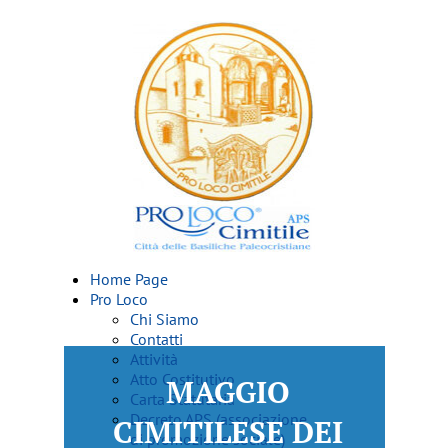
Home Page
Pro Loco
Chi Siamo
Contatti
Attività
Atto Costitutivo
MAGGIO
Carta Statutaria
Decreto APS (associazione
CIMITILESE DEI
di promozione sociale)