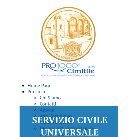
Home Page
Pro Loco
Chi Siamo
Contatti
Attività
Atto Costitutivo
SERVIZIO CIVILE
Carta Statutaria
Decreto APS (associazione
UNIVERSALE
di promozione sociale)