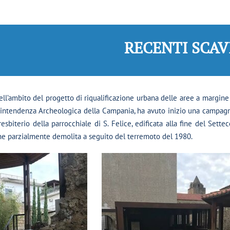
RECENTI SCAV
ell’ambito del progetto di riqualiﬁcazione urbana delle aree a margine 
rintendenza Archeologica della Campania, ha avuto inizio una campagna
resbiterio della parrocchiale di S. Felice, ediﬁcata alla ﬁne del Sette
ione parzialmente demolita a seguito del terremoto del 1980.