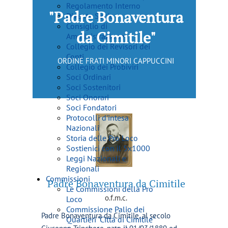
Regolamento Interno
"Padre Bonaventura
Diventa Socio
Consiglio di
da Cimitile"
Amministrazione
Collegio dei Revisori dei
Conti
ORDINE FRATI MINORI CAPPUCCINI
Collegio dei Probiviri
Soci Ordinari
Soci Sostenitori
Soci Onorari
Soci Fondatori
Protocolli d'intesa
Nazionali
Storia delle Pro Loco
Sostienici con il 5x1000
Leggi Nazionali e
Regionali
Commissioni
Padre Bonaventura da Cimitile
Le Commissioni della Pro
o.f.m.c.
Loco
Commissione Palio dei
Padre Bonaventura da Cimitile, a
l secolo
Quartieri "Città di Cimitile"