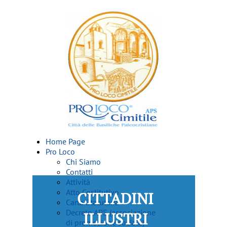
Home Page
Pro Loco
Chi Siamo
Contatti
Attività
Atto Costitutivo
CITTADINI
Carta Statutaria
Decreto APS (associazione
ILLUSTRI
di promozione sociale)